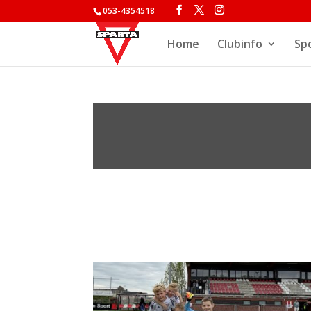
053-4354518
Home
Clubinfo
Sp