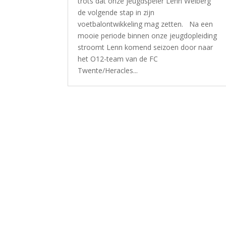
trots dat onze jeugdspeler Lenn Welberg
de volgende stap in zijn
voetbalontwikkeling mag zetten. Na een
mooie periode binnen onze jeugdopleiding
stroomt Lenn komend seizoen door naar
het O12-team van de FC
Twente/Heracles...