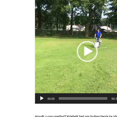
Videospeler
00:00
00:
Houdt u van voetbal? Kriebelt het om buiten bezig te zi