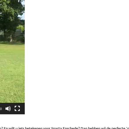
30
jn? En wilt u iets betekenen voor Sparta Enschede? Dan hebben wij de perfecte ‘p