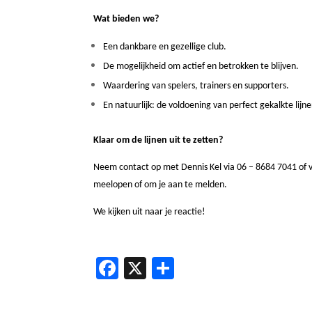
Wat bieden we?
Een dankbare en gezellige club.
De mogelijkheid om actief en betrokken te blijven.
Waardering van spelers, trainers en supporters.
En natuurlijk: de voldoening van perfect gekalkte lijn
Klaar om de lijnen uit te zetten?
Neem contact op met Dennis Kel via 06 – 8684 7041 of
meelopen of om je aan te melden.
We kijken uit naar je reactie!
F
X
D
ac
el