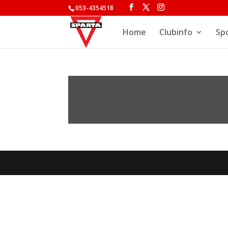
053-4354518
Home
Clubinfo
Sp