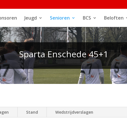
onsoren
Jeugd
Senioren
BCS
Beloften
Sparta Enschede 45+1
lagen
Stand
Wedstrijdverslagen