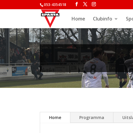
053-4354518
Home
Clubinfo
Sp
Home
Programma
Uits