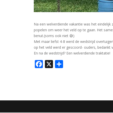
Na een welverdiende vakantie was het eindelijk 
popelen om weer het veld op te gaan. Het samen
benut.(soms ook niet 😅)
Met maar liefst 4-8 werd de wedstrijd overtuige
op het veld werd er gescoord- ouders, bedankt v
En na de wedstrijd? Een welverdiende traktatie!
F
X
D
ac
el
e
e
b
n
o
o
k