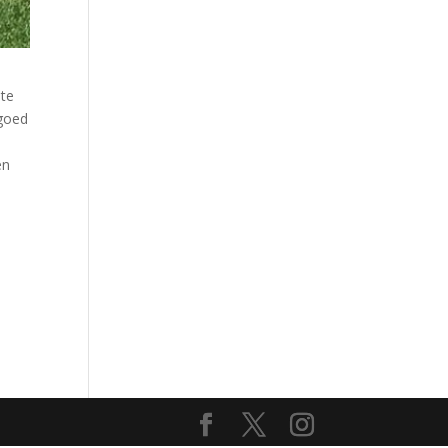
 te
 goed
en