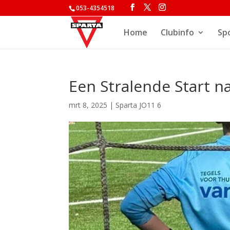
053-4354518
Home
Clubinfo
Sp
Een Stralende Start n
mrt 8, 2025
|
Sparta JO11 6