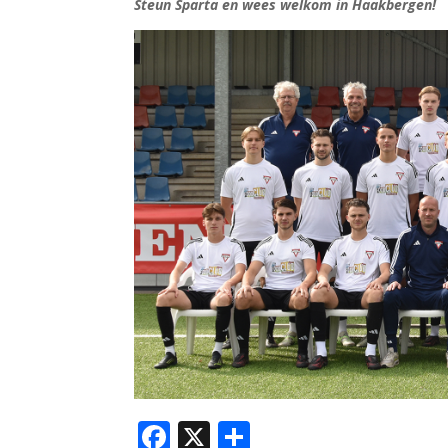
Steun Sparta en wees welkom in Haakbergen!
F
X
D