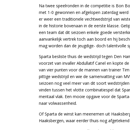
Na twee speelronden in de competitie is Bon Boy
met 1-0 gewonnen en afgelopen zaterdag werd 
er weer een traditionele vechtwedstrijd van wis
in de historie bovenaan in de eerste klasse. Get
een team dat dit seizoen enkele goede versterk
aanvankelijk vertrek toch aan boord en hij besc
mag worden dan de jeugdige- doch talentvolle s
Sparta besliste thuis de wedstrijd tegen Den Ham
voorzet van invaller Abdullatif Canel en kopte d
van vier punten voor de mannen van trainer Tim
pittige wedstrijd en wie de samenvatting van MV
seizoen nog veel meer van dit soort wedstrijden
vinden tussen het vlotte combinatiespel dat Spa
mentaal vlak. Een mooie opgave voor de Sparta-ta
naar volwassenheid.
Of Sparta de winst kan meenemen uit Haaksberge
Haaksbergen, waar eerder thuis nog afgeteken