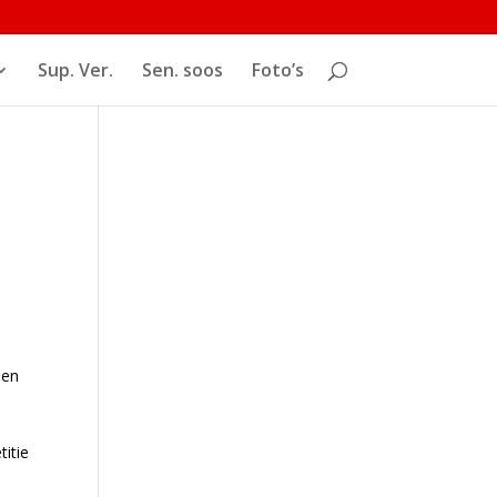
Sup. Ver.
Sen. soos
Foto’s
een
itie