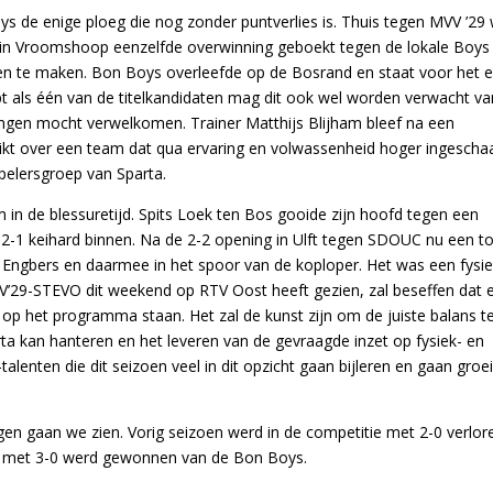
s de enige ploeg die nog zonder puntverlies is. Thuis tegen MVV ’29
in Vroomshoop eenzelfde overwinning geboekt tegen de lokale Boys 
ten te maken. Bon Boys overleefde op de Bosrand en staat voor het e
ipt als één van de titelkandidaten mag dit ook wel worden verwacht va
ingen mocht verwelkomen. Trainer Matthijs Blijham bleef na een
hikt over een team dat qua ervaring en volwassenheid hoger ingescha
pelersgroep van Sparta.
 in de blessuretijd. Spits Loek ten Bos gooide zijn hoofd tegen een
e 2-1 keihard binnen. Na de 2-2 opening in Ulft tegen SDOUC nu een to
 Engbers en daarmee in het spoor van de koploper. Het was een fysi
V’29-STEVO dit weekend op RTV Oost heeft gezien, zal beseffen dat e
 op het programma staan. Het zal de kunst zijn om de juiste balans t
rta kan hanteren en het leveren van de gevraagde inzet op fysiek- en
lenten die dit seizoen veel in dit opzicht gaan bijleren en gaan groe
n gaan we zien. Vorig seizoen werd in de competitie met 2-0 verlore
d met 3-0 werd gewonnen van de Bon Boys.