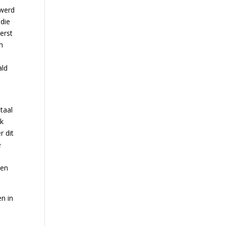
 werd
die
erst
n
ald
taal
ek
r dit
e
ien
n in