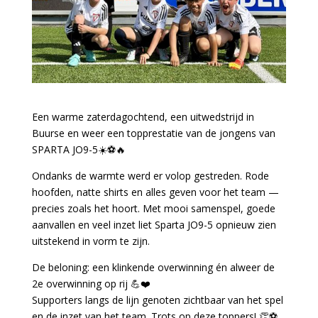
Een warme zaterdagochtend, een uitwedstrijd in
Buurse en weer een topprestatie van de jongens van
SPARTA JO9-5☀️⚽🔥
Ondanks de warmte werd er volop gestreden. Rode
hoofden, natte shirts en alles geven voor het team —
precies zoals het hoort. Met mooi samenspel, goede
aanvallen en veel inzet liet Sparta JO9-5 opnieuw zien
uitstekend in vorm te zijn.
De beloning: een klinkende overwinning én alweer de
2e overwinning op rij 💪❤️
Supporters langs de lijn genoten zichtbaar van het spel
en de inzet van het team. Trots op deze toppers! 👏⚽