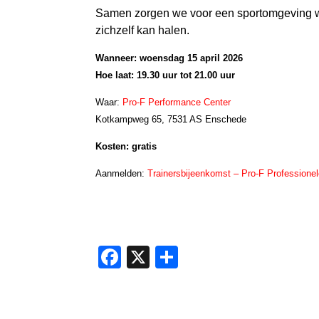
Samen zorgen we voor een sportomgeving waar
zichzelf kan halen.
Wanneer: woensdag 15 april 2026
Hoe laat: 19.30 uur tot 21.00 uur
Waar:
Pro-F Performance Center
Kotkampweg 65, 7531 AS Enschede
Kosten: gratis
A
anmelden:
Trainersbijeenkomst – Pro-F Professionel
F
X
D
ac
el
e
e