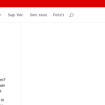
Sup. Ver.
Sen. soos
Foto’s
len?
aan
t.
 in