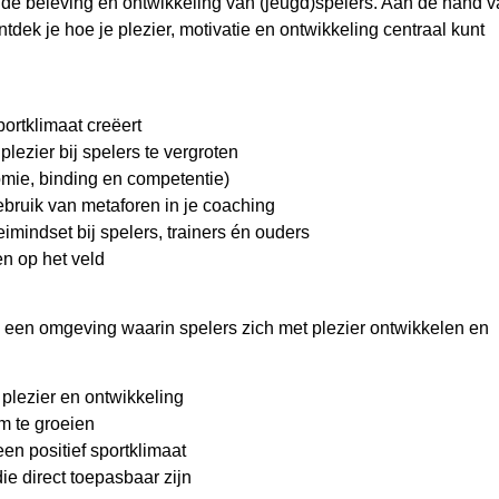
de beleving en ontwikkeling van (jeugd)spelers. Aan de hand 
ntdek je hoe je plezier, motivatie en ontwikkeling centraal kunt
portklimaat creëert
ezier bij spelers te vergroten
ie, binding en competentie)
bruik van metaforen in je coaching
mindset bij spelers, trainers én ouders
en op het veld
an een omgeving waarin spelers zich met plezier ontwikkelen en
plezier en ontwikkeling
 te groeien
en positief sportklimaat
e direct toepasbaar zijn