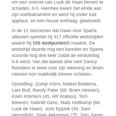
om een voorzet van Luuk de Haan binnen te
schieten, 0-5. Hiermee kwam het einde aan
zijn voetbalcarrière en werd hij onder luid
applaus, en een heuse erehaag, gewisseld.
In de 12 seizoenen dat Daan voor Sparta
uitkwam speelde hij 317 officiële wedstrijden
waarin hij
155 doelpunten!!
maakte. De
wedstrijd duurde nog een kwartier en Sparta
scoorde nog drie keer zodat de einduitslag
0-8 werd. Van die laatste drie nam Danny
Reinders er twee voor zijn rekening en Bram
Heesen kon makkelijk binnen schieten.
Opstelling: Quirijn Kiers, Maikel Boelema,
Lars Bult, Randy Pater (68. Bram Heesen),
Koen Kremers (45. Atif Arabou), Tom
Weeren, Gabriël Genc, Mats Holtkamp (68.
Luuk de Haan), Joris Eppink (45. Sam
Hesselink), Daan Akkerman (75. Jorn Jonge