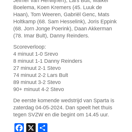
Jelmer van Herwijnen), Lars Bult, Maikel
Boelema, Koen Kremers (45. Luuk de
Haan), Tom Weeren, Gabriël Genc, Mats
Holtkamp (68. Sam Hesselink), Joris Eppink
(68. Jorn Jonge Poerink), Daan Akkerman
(78. Imar Bult), Danny Reinders.
Scoreverloop:
4 minuut 1-0 Srevo
8 minuut 1-1 Danny Reinders
27 minuut 2-1 Stevo
74 minuut 2-2 Lars Bult
89 minuut 3-2 Stevo
90+ minuut 4-2 Stevo
De eerste komende wedstrijd van Sparta is
zaterdag 04-05-2024. Dan speelt het thuis
tegen SVZW en die begint om 14.45 uur.
F
X
D