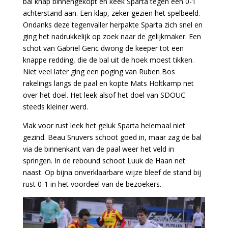
bal knap binnengekopt en keek Sparta tegen een 0-1
achterstand aan. Een klap, zeker gezien het spelbeeld.
Ondanks deze tegenvaller herpakte Sparta zich snel en
ging het nadrukkelijk op zoek naar de gelijkmaker. Een
schot van Gabriël Genc dwong de keeper tot een
knappe redding, die de bal uit de hoek moest tikken.
Niet veel later ging een poging van Ruben Bos
rakelings langs de paal en kopte Mats Holtkamp net
over het doel. Het leek alsof het doel van SDOUC
steeds kleiner werd.
Vlak voor rust leek het geluk Sparta helemaal niet
gezind. Beau Snuvers schoot goed in, maar zag de bal
via de binnenkant van de paal weer het veld in
springen. In de rebound schoot Luuk de Haan net
naast. Op bijna onverklaarbare wijze bleef de stand bij
rust 0-1 in het voordeel van de bezoekers.