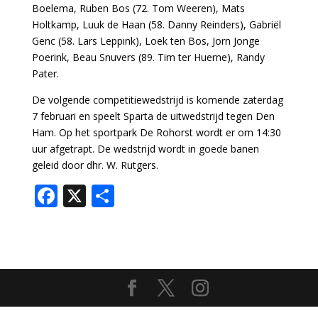
Boelema, Ruben Bos (72. Tom Weeren), Mats
Holtkamp, Luuk de Haan (58. Danny Reinders), Gabriël
Genc (58. Lars Leppink), Loek ten Bos, Jorn Jonge
Poerink, Beau Snuvers (89. Tim ter Huerne), Randy
Pater.
De volgende competitiewedstrijd is komende zaterdag
7 februari en speelt Sparta de uitwedstrijd tegen Den
Ham. Op het sportpark De Rohorst wordt er om 14:30
uur afgetrapt. De wedstrijd wordt in goede banen
geleid door dhr. W. Rutgers.
F
X
D
ac
el
e
e
b
n
o
o