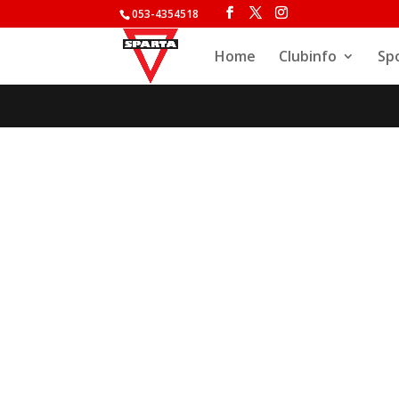
053-4354518
Home
Clubinfo
Sp